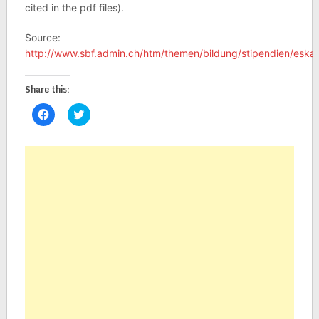
cited in the pdf files).
Source:
http://www.sbf.admin.ch/htm/themen/bildung/stipendien/eskas
Share this:
Click
Click
to
to
share
share
on
on
Facebook
Twitter
(Opens
(Opens
in
in
new
new
window)
window)