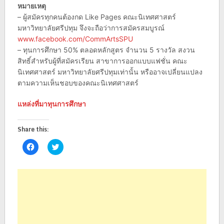
หมายเหตุ
– ผู้สมัครทุกคนต้องกด Like Pages คณะนิเทศศาสตร์
มหาวิทยาลัยศรีปทุม จึงจะถือว่าการสมัครสมบูรณ์
www.facebook.com/
CommArtsSPU
– ทุนการศึกษา 50% ตลอดหลักสูตร จำนวน 5 รางวัล สงวน
สิทธิ์สำหรับผู้ที่สมัค
รเรียน สาขาการออกแบบแฟชั่น คณะ
นิเทศศาสตร์ มหาวิทยาลัยศรีปทุมเท่านั้น
หรืออาจเปลี่ยนแปลง
ตามความเ
ห็นชอบของคณะนิเทศศาสตร์
แหล่งที่มาทุนการศึกษา
Share this:
Click
Click
to
to
share
share
on
on
Facebook
Twitter
(Opens
(Opens
in
in
new
new
window)
window)