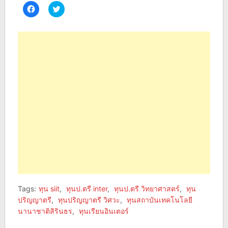
Click
Click
to
to
share
share
on
on
Facebook
Twitter
(Opens
(Opens
in
in
new
new
window)
window)
Tags:
ทุน siit
,
ทุนป.ตรี inter
,
ทุนป.ตรี วิทยาศาสตร์
,
ทุน
ปริญญาตรี
,
ทุนปริญญาตรี วิศวะ
,
ทุนสถาบันเทคโนโลยี
นานาชาติสิรินธร
,
ทุนเรียนอินเตอร์