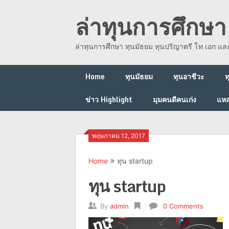
Skip
ล่าทุนการศึกษา 
to
content
ล่าทุนการศึกษา ทุนมัธยม ทุนปริญาตรี โท เอก แ
Home
ทุนมัธยม
ทุนอาชีวะ
ท
ข่าว Highlight
มุมคนดีคนเก่ง
แหล
พฤษภาคม 12, 2017
Home
ทุน startup
ทุน startup
By
admin
0 Comments