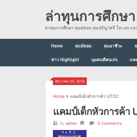
Skip
ล่าทุนการศึกษา 
to
content
ล่าทุนการศึกษา ทุนมัธยม ทุนปริญาตรี โท เอก แ
Home
ทุนมัธยม
ทุนอาชีวะ
ท
ข่าว Highlight
มุมคนดีคนเก่ง
แหล
ธันวาคม 24, 2015
Home
แคมป์เด็กหัวการค้า UTCC
แคมป์เด็กหัวการค้า
By
admin
0 Comments