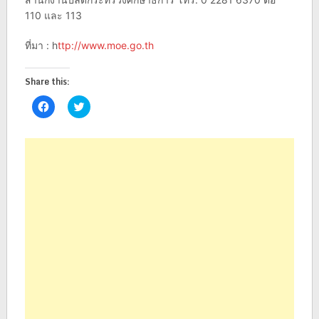
110 และ 113
ที่มา : h
ttp://www.moe.go.th
Share this:
Click
Click
to
to
share
share
on
on
Facebook
Twitter
(Opens
(Opens
in
in
new
new
window)
window)