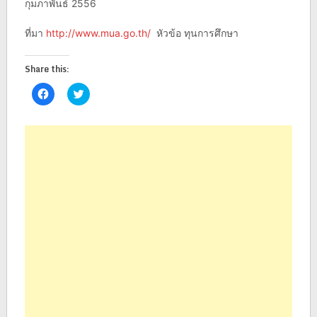
กุมภาพันธ์ 2556
ที่มา
http://www.mua.go.th/
หัวข้อ ทุนการศึกษา
Share this:
Click
Click
to
to
share
share
on
on
Facebook
Twitter
(Opens
(Opens
in
in
new
new
window)
window)