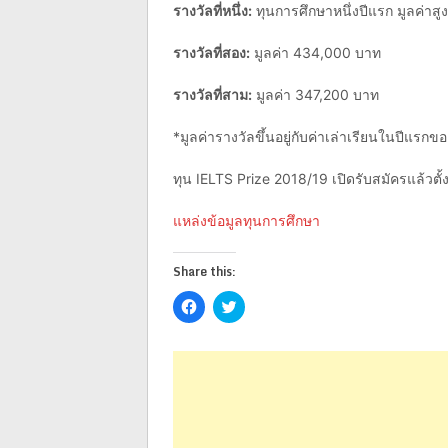
รางวัลที่หนึ่ง:
ทุนการศึกษาหนึ่งปีแรก มูลค่าสู
รางวัลที่สอง
:
มูลค่า 434,000 บาท
รางวัลที่สาม
:
มูลค่า 347,200 บาท
*มูลค่ารางวัลขึ้นอยู่กับค่าเล่าเรียนในปีแรกข
ทุน IELTS Prize 2018/19 เปิดรับสมัครแล้วตั้
แหล่งข้อมูลทุนการศึกษา
Share this:
Click
Click
to
to
share
share
on
on
Facebook
Twitter
(Opens
(Opens
in
in
new
new
window)
window)