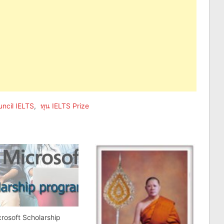
uncil IELTS
,
ทุน IELTS Prize
crosoft Scholarship