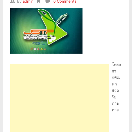
By
admin
0 Comments
โครง
กา
รพัฒ
นา
อัจฉ
ริย
ภาพ
ทาง