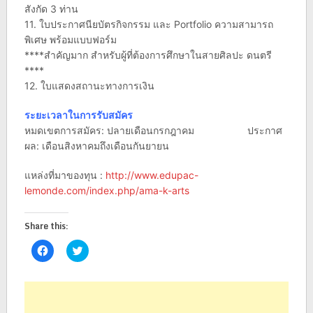
สังกัด 3 ท่าน
11. ใบประกาศนียบัตรกิจกรรม และ Portfolio ความสามารถ
พิเศษ พร้อมแบบฟอร์ม
****สำคัญมาก สำหรับผู้ที่ต้องการศึกษาในสายศิลปะ ดนตรี
****
12. ใบแสดงสถานะทางการเงิน
ระยะเวลาในการรับสมัคร
หมดเขตการสมัคร: ปลายเดือนกรกฎาคม ประกาศ
ผล: เดือนสิงหาคมถึงเดือนกันยายน
แหล่งที่มาของทุน :
http://www.edupac-
lemonde.com/index.php/ama-k-arts
Share this:
Click
Click
to
to
share
share
on
on
Facebook
Twitter
(Opens
(Opens
in
in
new
new