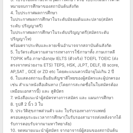
หมายจบการศึกษาของสถาบันต้นสังกัด
4. ใบประกาศผลการศึกษา
ใบประกาศผลการศึกษาในระดับมัธยมต้นและปลาย(สมัคร
ระดับ ปริญญาตรี)
ใบประกาศผลการศึกษาในระดับปริญญาตรี(สมัครระดับ
ปริญญาโท)
พร้อมตราประทับและลายเซ็นอำนาจจากสถาบันต้นสังกัด
5. ใบวัดระดับความสามารถทางการใช้ภาษาทั้ง ภาษเกาหลี
TOPIK หรือ ภาษาอังกฤษ IELTS (ตัวจริง) TOEFL TOEIC (ส่ง
ตรงจากหน่วยงาน ETS) TEPS, HSK, JLPT, DELF, IB score,
AP,SAT , GCE or ZD etc โดยคะแนนควรมีอายุไม่เกิน 2 ปี่
6. ใบแสดงสถานะยื่นยันสัญชาติไทยของผู้สมัครและผู้ปกครอง
เช่น สำเนาหนังสือเดินทาง (โดยการสะกดชื่อในใบสมัครต้อง
เหมือนเอกสารนี้) และ สูติบัตร
7. หนังสือแนะนำผู้สมัครทางการสมัคร และ แผนการศึกษา
8. รูปสี 2 นิ้ว 3 ใบ
9. ประวัติสุขภาพส่วนตัว และ ใบรับรองทางการแพทย์
ครอบคลุมระยะเวลาการศึกษา(ใบรับรองสามารถส่งหลังจากได้
รับการตอบรับจากมามหาวิทยาลัย)
10. จดหมายแนะนำผู้สมัคร จากอาจารย์ผู้สอนของสถาบันต้น