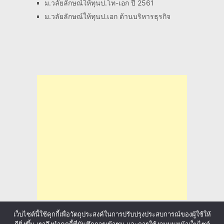
ม.วลัยลักษณ์ให้ทุนป.โท-เอก ปี 2561
ม.วลัยลักษณ์ให้ทุนป.เอก ด้านบริหารธุรกิจ
เว็บไซต์นี้ใช้คุกกี้เพื่อวัตถุประสงค์ในการปรับปรุงประสบการณ์ของผู้ใช้ให้