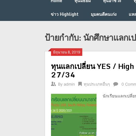
Home
ทุนมัธยม
ทุนอาชีวะ
ท
ข่าว Highlight
มุมคนดีคนเก่ง
แหล
ป้ายกำกับ:
นักศึกษาแลกเปล
มิถุนายน 8, 2019
ทุนแลกเปลี่ยน YES / High
27/34
By
admin
ทุนประเภทอื่นๆ
0 Comm
นักเรียนแลกเปลี่ย