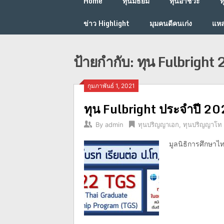
Home
ทุนมัธยม
ทุนอาชีวะ
ท
ข่าว Highlight
มุมคนดีคนเก่ง
แหล
ป้ายกำกับ:
ทุน Fulbright
กุมภาพันธ์ 1, 2021
ทุน Fulbright ประจำปี 2
By
admin
ทุนปริญญาเอก
,
ทุนปริญญาโท
มูลนิธิการศึกษาไท