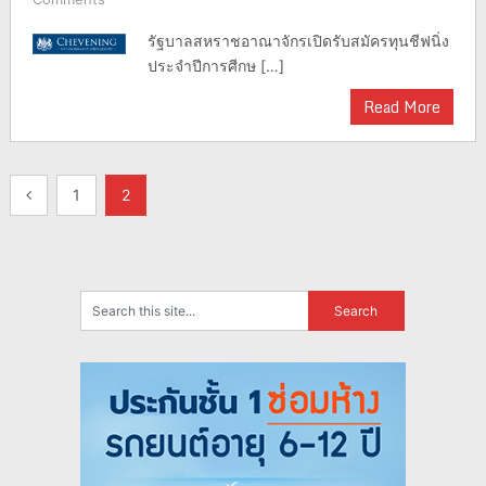
รัฐบาลสหราชอาณาจักรเปิดรับสมัครทุนชีฟนิ่ง
ประจำปีการศีกษ […]
Read More
แนะแนว
1
2
เรื่อง