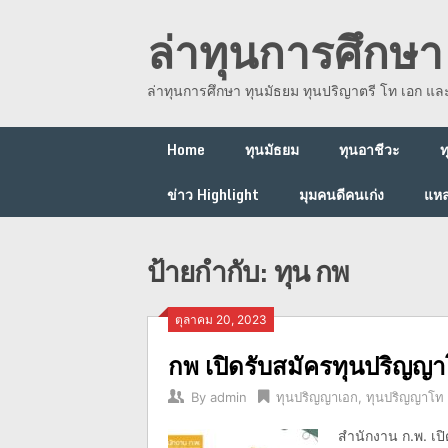
Skip
ล่าทุนการศึกษา 
to
content
ล่าทุนการศึกษา ทุนมัธยม ทุนปริญาตรี โท เอก แ
Home
ทุนมัธยม
ทุนอาชีวะ
ท
ข่าว Highlight
มุมคนดีคนเก่ง
แหล
ป้ายกำกับ:
ทุน กพ
ตุลาคม 20, 2023
กพ เปิดรับสมัครทุนปริญญา
By
admin
ทุนปริญญาเอก
,
ทุนปริญญาโท
สำนักงาน ก.พ. เป