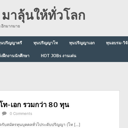
มาลุ้นให้ทั่วโลก
ละอีกมากมาย
ุนปริญญาตรี
ทุนปริญญาโท
ทุนปริญญาเอก
ทุนอบรม-วิจั
่งฝึกงานนักศึกษา
HOT JOBs งานเด่น
โท-เอก รวมกว่า 80 ทุน
0 Comments
ิดรับสมัครทุนบุคคลทั่วไประดับปริญญา (โท […]