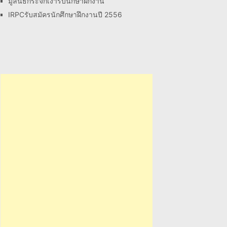
มูลนิธิกระจกเงารับนึกษาฝึกงาน
IRPCรับสมัครนักศึกษาฝึกงานปี 2556