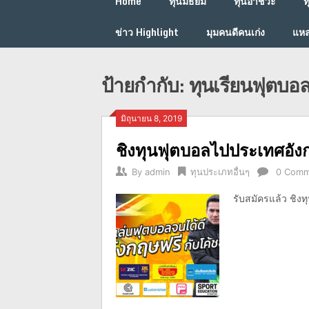
Home
ทุนมัธยม
ทุนอาชีวะ
ท
ข่าว Highlight
มุมคนดีคนเก่ง
แหล
ป้ายกำกับ:
ทุนเรียนฟุตบอ
มิถุนายน 8, 2019
ชิงทุนฟุตบอลไปประเทศอังก
By
admin
ทุนประเภทอื่นๆ
0 Comm
รับสมัครแล้ว ชิง