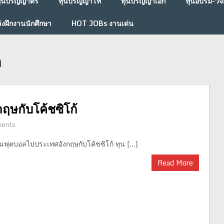
ุนปริญญาตรี
ทุนปริญญาโท
ทุนปริญญาเอก
ทุนอบรม-วิจั
่งฝึกงานนักศึกษา
HOT JOBs งานเด่น
ล
ฤษกับโค้ชซิโก้
ents
ทุนฟุตบอลไปประเทศอังกฤษกับโค้ชซิโก้ ทุน […]
Read More