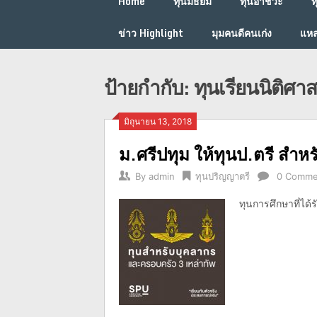
Home
ทุนมัธยม
ทุนอาชีวะ
ท
ข่าว Highlight
มุมคนดีคนเก่ง
แหล
ป้ายกำกับ:
ทุนเรียนนิติศาส
มิถุนายน 13, 2018
ม.ศรีปทุม ให้ทุนป.ตรี สำ
By
admin
ทุนปริญญาตรี
0 Comme
ทุนการศึกษาที่ได