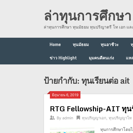
Skip
ล่าทุนการศึกษา 
to
content
ล่าทุนการศึกษา ทุนมัธยม ทุนปริญาตรี โท เอก แ
Home
ทุนมัธยม
ทุนอาชีวะ
ท
ข่าว Highlight
มุมคนดีคนเก่ง
แหล
ป้ายกำกับ:
ทุนเรียนต่อ ait
มิถุนายน 6, 2019
RTG Fellowship-AIT ทุนรั
By
admin
ทุนปริญญาเอก
,
ทุนปริญญาโท
ทุนการศึกษาโดยไ