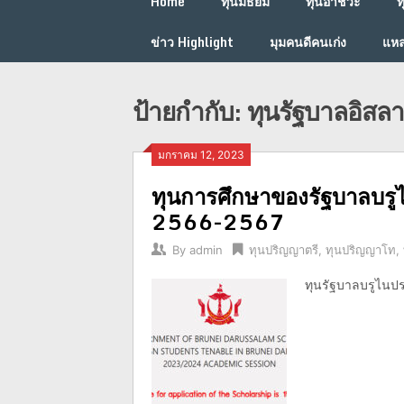
Home
ทุนมัธยม
ทุนอาชีวะ
ท
ข่าว Highlight
มุมคนดีคนเก่ง
แหล
ป้ายกำกับ:
ทุนรัฐบาลอิสล
มกราคม 12, 2023
ทุนการศึกษาของรัฐบาลบรู
2566-2567
By
admin
ทุนปริญญาตรี
,
ทุนปริญญาโท
,
ทุนรัฐบาลบรูไนป