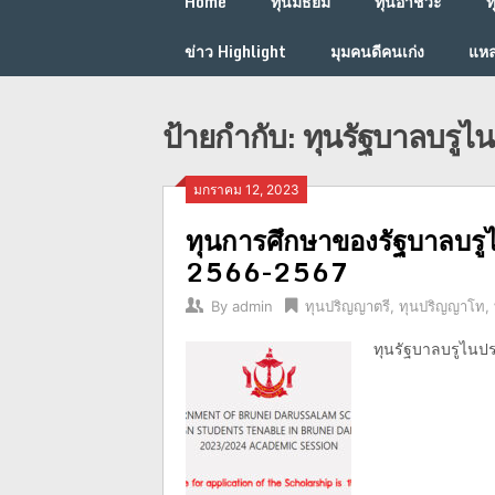
Home
ทุนมัธยม
ทุนอาชีวะ
ท
ข่าว Highlight
มุมคนดีคนเก่ง
แหล
ป้ายกำกับ:
ทุนรัฐบาลบรูไ
มกราคม 12, 2023
ทุนการศึกษาของรัฐบาลบรู
2566-2567
By
admin
ทุนปริญญาตรี
,
ทุนปริญญาโท
,
ทุนรัฐบาลบรูไนป