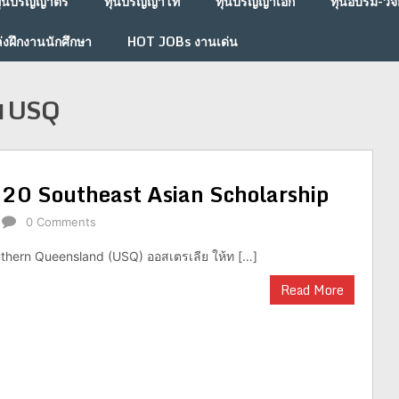
ุนปริญญาตรี
ทุนปริญญาโท
ทุนปริญญาเอก
ทุนอบรม-วิจั
่งฝึกงานนักศึกษา
HOT JOBs งานเด่น
ัย USQ
020 Southeast Asian Scholarship
0 Comments
uthern Queensland (USQ) ออสเตรเลีย ให้ท […]
Read More