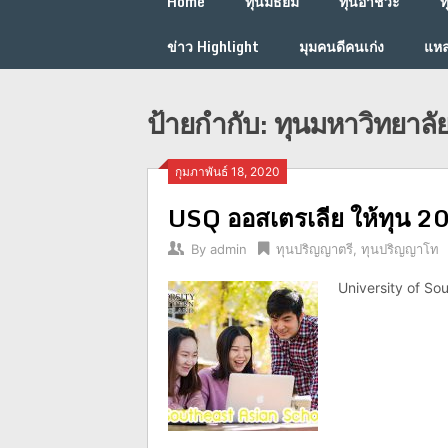
Home
ทุนมัธยม
ทุนอาชีวะ
ท
ข่าว Highlight
มุมคนดีคนเก่ง
แหล
ป้ายกำกับ:
ทุนมหาวิทยาล
กุมภาพันธ์ 18, 2020
USQ ออสเตรเลีย ให้ทุน 2
By
admin
ทุนปริญญาตรี
,
ทุนปริญญาโท
University of So