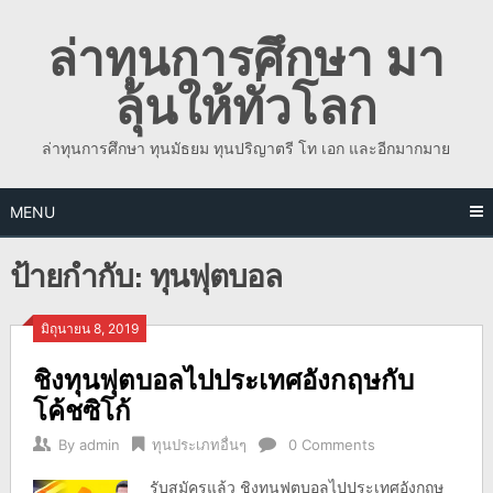
Skip
ล่าทุนการศึกษา มา
to
content
ลุ้นให้ทั่วโลก
ล่าทุนการศึกษา ทุนมัธยม ทุนปริญาตรี โท เอก และอีกมากมาย
MENU
ป้ายกำกับ:
ทุนฟุตบอล
มิถุนายน 8, 2019
ชิงทุนฟุตบอลไปประเทศอังกฤษกับ
โค้ชซิโก้
By
admin
ทุนประเภทอื่นๆ
0 Comments
รับสมัครแล้ว ชิงทุนฟุตบอลไปประเทศอังกฤษ