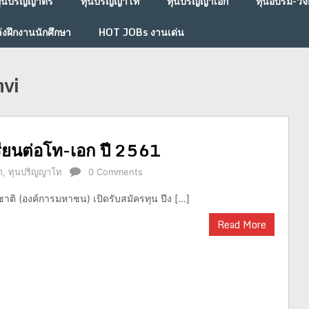
ุนปริญญาตรี
ทุนปริญญาโท
ทุนปริญญาเอก
ทุนอบรม-วิจั
่งฝึกงานนักศึกษา
HOT JOBs งานเด่น
vi
เรียนต่อโท-เอก ปี 2561
ก
,
ทุนปริญญาโท
0 Comments
ชาติ (องค์การมหาชน) เปิดรับสมัครทุน ปีง […]
Read More