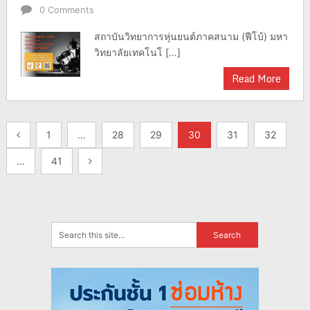
0 Comments
สถาบันวิทยาการหุ่นยนต์ภาคสนาม (ฟีโบ้) มหา
วิทยาลัยเทคโนโ […]
Read More
แนะแนว
1
…
28
29
30
31
32
เรื่อง
…
41