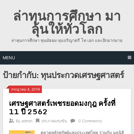
Skip
ล่าทุนการศึกษา มา
to
content
ลุ้นให้ทั่วโลก
ล่าทุนการศึกษา ทุนมัธยม ทุนปริญาตรี โท เอก และอีกมากมาย
MENU
ป้ายกำกับ:
ทุนประกวดเศรษฐศาสตร์
กรกฎาคม 4, 2019
เศรษฐศาสตร์เพชรยอดมงกุฎ ครั้งที่
11 ปี 2562
By
admin
ประกวดแข่งขัน
0 Comments
ตลาดหลักทรัพย์แห่งประเทศไทย ร่วมกับ มูลนิธิ