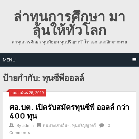
Skip
ล่าทุนการศึกษา มา
to
content
ลุ้นให้ทั่วโลก
ล่าทุนการศึกษา ทุนมัธยม ทุนปริญาตรี โท เอก และอีกมากมาย
MENU
ป้ายกำกับ:
ทุนซีพีออลล์
กุมภาพันธ์ 25, 2019
ศอ.บต. เปิดรับสมัครทุนซีพี ออลล์ กว่า
400 ทุน
By
admin
ทุนประเภทอื่นๆ
,
ทุนปริญญาตรี
0
Comments