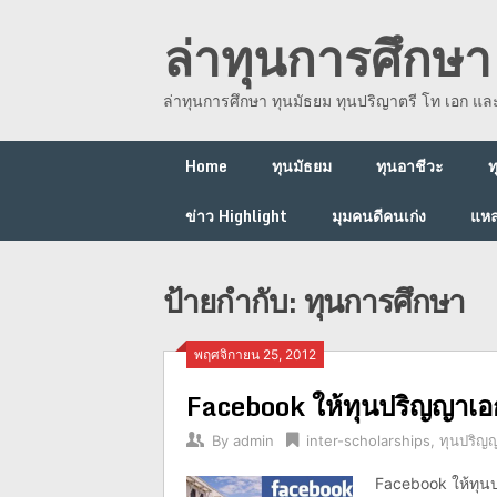
Skip
ล่าทุนการศึกษา 
to
content
ล่าทุนการศึกษา ทุนมัธยม ทุนปริญาตรี โท เอก แ
Home
ทุนมัธยม
ทุนอาชีวะ
ท
ข่าว Highlight
มุมคนดีคนเก่ง
แหล
ป้ายกำกับ:
ทุนการศึกษา
พฤศจิกายน 25, 2012
Facebook ให้ทุนปริญญาเอ
By
admin
inter-scholarships
,
ทุนปริญ
Facebook ให้ทุน