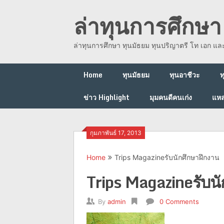
Skip
ล่าทุนการศึกษา 
to
content
ล่าทุนการศึกษา ทุนมัธยม ทุนปริญาตรี โท เอก แ
Home
ทุนมัธยม
ทุนอาชีวะ
ท
ข่าว Highlight
มุมคนดีคนเก่ง
แหล
กุมภาพันธ์ 17, 2013
Home
Trips Magazineรับนักศึกษาฝึกงาน
Trips Magazineรับน
By
admin
0 Comments