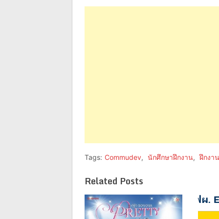
on
on
Facebook
Twitter
(Opens
(Opens
in
in
new
new
window)
window)
Tags:
Commudev
,
นักศึกษาฝึกงาน
,
ฝึกงา
Related Posts