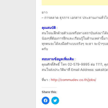
ยาว
– การตลาด ธุรการ เอกสาร ประสานงานทั่วไป
คุณสมบัติ
:
สนใจจะฝึกด้วยตัวเองหรือทางสถาบันส่งมาได้
น้องๆที่ต้องการฝึกและเรียนรู้ในด้านเหล่านี้มา
ทุกคนจะได้ลงมือทำแบบจริงๆ จะฮา จะบ้าๆบอๆ
ครับ
สอบถามข้อมูลเพิ่มเติม
:
คุณศักดิ์สิทธิ์ โทร 02-579-9995 ต่อ 1111,
สนใจส่งประวัติมาที่ Email Address: saksi
ที่มา :
http://commudev.co.th/jobs/
Share this:
Click
Click
to
to
share
share