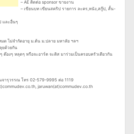
– AE ติดต่อ sponsor ขายงาน
– เขียนบท เขียนสคริป รายการ ละคร,หนัง,สกู๊ป, สั้น-
 และอื่นๆ
หมด ไม่จำกัดอายุ ม.ต้น ม.ปลาย มหาลัย ฯลฯ
ลุยด้วยกัน
 ต๊องๆ หลุดๆ หรือจะอาร์ต จะติส มาร่วมเป็นครอบครัวเดียวกัน
 คุณจารุวรรณ โทร 02-579-9995 ต่อ 1119
t(at)commudev.co.th, jaruwan(at)commudev.co.th