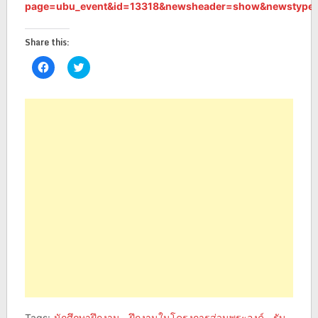
page=ubu_event&id=13318&newsheader=show&newstype
Share this:
Click
Click
to
to
share
share
on
on
Facebook
Twitter
(Opens
(Opens
in
in
new
new
window)
window)
Tags:
นักศึกษาฝึกงาน
,
ฝึกงานในโครงการส่วนพระองค์
,
รับ