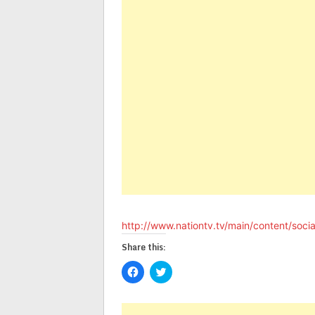
http://www.nationtv.tv/main/content/soc
Share this:
Click
Click
to
to
share
share
on
on
Facebook
Twitter