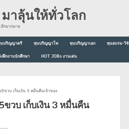
มาลุ้นให้ทั่วโลก
ละอีกมากมาย
ุนปริญญาตรี
ทุนปริญญาโท
ทุนปริญญาเอก
ทุนอบรม-วิจั
่งฝึกงานนักศึกษา
HOT JOBs งานเด่น
ัย5ขวบ เก็บเงิน 3 หมื่นคืนเจ้าของ
5ขวบ เก็บเงิน 3 หมื่นคืน
ents