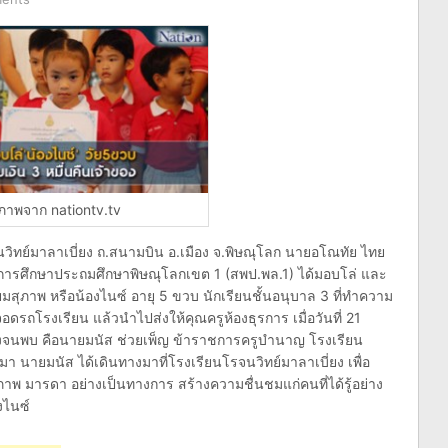
ภาพจาก nationtv.tv
จนวิทย์มาลาเบี่ยง ถ.สนามบิน อ.เมือง จ.พิษณุโลก นายอโณทัย ไทย
่การศึกษาประถมศึกษาพิษณุโลกเขต 1 (สพป.พล.1) ได้มอบโล่ และ
นียมสุภาพ หรือน้องไนซ์ อายุ 5 ขวบ นักเรียนชั้นอนุบาล 3 ที่ทำความ
รถโรงเรียน แล้วนำไปส่งให้คุณครูห้องธุรการ เมื่อวันที่ 21
องจนพบ คือนายมนัส ช่วยเพ็ญ ข้าราชการครูบำนาญ โรงเรียน
านมา นายมนัส ได้เดินทางมาที่โรงเรียนโรจนวิทย์มาลาเบี่ยง เพื่อ
พ มารดา อย่างเป็นทางการ สร้างความชื่นชมแก่คนที่ได้รู้อย่าง
งไนซ์