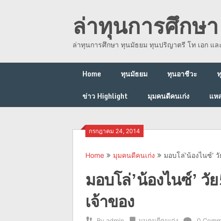
Skip
ล่าทุนการศึกษา 
to
content
ล่าทุนการศึกษา ทุนมัธยม ทุนปริญาตรี โท เอก แ
Home
ทุนมัธยม
ทุนอาชีวะ
ท
ข่าว Highlight
มุมคนดีคนเก่ง
แหล
กรกฎาคม 24, 2014
Home
มุมคนดีคนเก่ง
มอบโล่’น้องไนซ์’ ว
มอบโล่’น้องไนซ์’ วัย
เจ้าของ
By
admin
มุมคนดีคนเก่ง
0 Comm