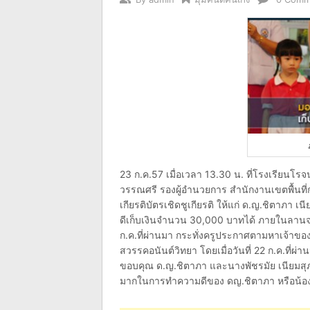
23 ก.ค.57 เมื่อเวลา 13.30 น. ที่โรงเรียนโร
วรรณศรี รองผู้อำนวยการ สำนักงานเขตพื้นที
เกียรติบัตรเชิดชูเกียรติ ให้แก่ ด.ญ.ชิตาภา เ
ดีเก็บเงินจำนวน 30,000 บาทได้ ภายในลานจอด
ก.ค.ที่ผ่านมา กระทั่งครูประกาศตามหาเจ้าข
สวรรคอนันต์วิทยา โดยเมื่อวันที่ 22 ก.ค.ที่ผ่
ขอบคุณ ด.ญ.ชิตาภา และนางพัชรมัย เนียมสุภา
มากในการทำความดีของ ดญ.ชิตาภา หรือน้อ