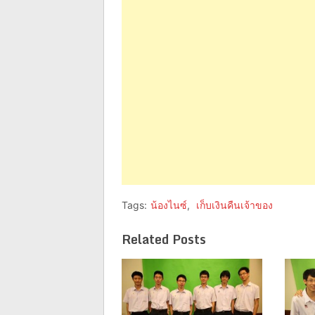
(Opens
(Opens
in
in
new
new
window)
window)
Tags:
น้องไนซ์
,
เก็บเงินคืนเจ้าของ
Related Posts