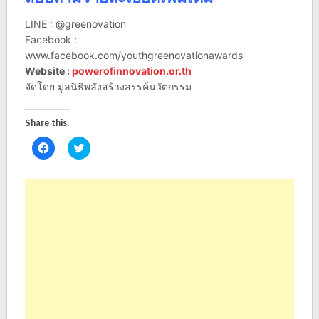
LINE : @greenovation
Facebook :
www.facebook.com/youthgreenovationawards
Website :
powerofinnovation.or.th
จัดโดย มูลนิธิพลังสร้างสรรค์นวัตกรรม
Share this:
Click
Click
to
to
share
share
on
on
Facebook
Twitter
(Opens
(Opens
in
in
new
new
window)
window)