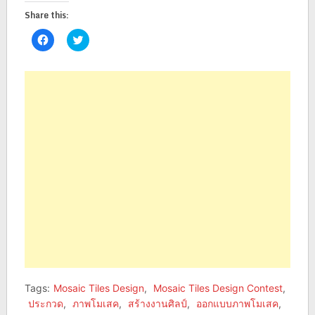
Share this:
Click
Click
to
to
share
share
on
on
Facebook
Twitter
(Opens
(Opens
in
in
new
new
window)
window)
Tags:
Mosaic Tiles Design
,
Mosaic Tiles Design Contest
,
ประกวด
,
ภาพโมเสค
,
สร้างงานศิลป์
,
ออกแบบภาพโมเสค
,