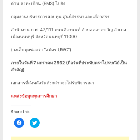
ด่วน ลงทะเบียน (EMS) ไปยัง
กลุ่มงานบริหารการสอบทุน ศูนย์สรรหาและเลือกสรร
สำนักงาน ก.พ. 47/111 ถนนติวานนท์ ตำบลตลาดขวัญ อำเภอ
เมืองนนทบุรี จังหวัดนนทบุรี 11000
(วงเล็บมุมซองว่า “สมัคร UWC”)
ภายในวันที่ 7 มกราคม 2562 (ถือวันที่ประทับตราไปรษณีย์เป็น
สำคัญ)
เอกสารที่ส่งหลังวันดังกล่าวจะไม่รับพิจารณา
แหล่งข้อมูลทุนการศึกษา
Share this:
Click
Click
to
to
share
share
on
on
Facebook
Twitter