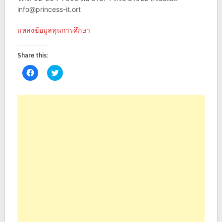
info@princess-it.ort
แหล่งข้อมูลทุนการศึกษา
Share this:
Click
Click
to
to
share
share
on
on
Facebook
Twitter
(Opens
(Opens
in
in
new
new
window)
window)