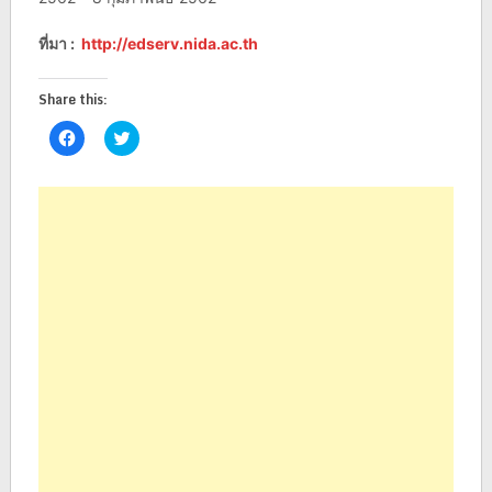
ที่มา :
http://edserv.nida.ac.th
Share this:
Click
Click
to
to
share
share
on
on
Facebook
Twitter
(Opens
(Opens
in
in
new
new
window)
window)