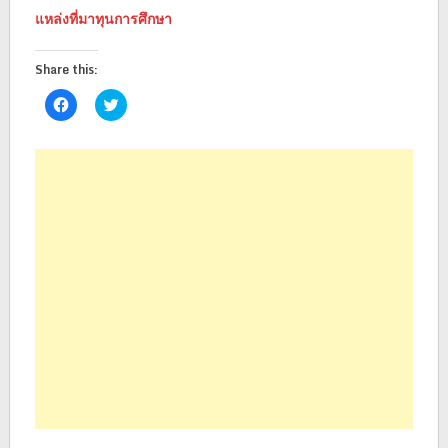
แหล่งที่มาทุนการศึกษา
Share this:
Click
Click
to
to
share
share
on
on
Facebook
Twitter
(Opens
(Opens
in
in
new
new
window)
window)