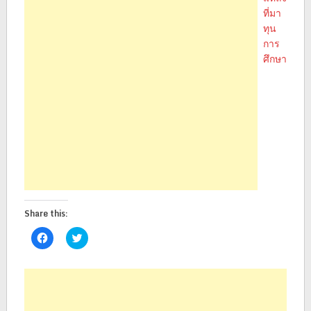
ที่มา
ทุน
การ
ศึกษา
Share this:
Click
Click
to
to
share
share
on
on
Facebook
Twitter
(Opens
(Opens
in
in
new
new
window)
window)