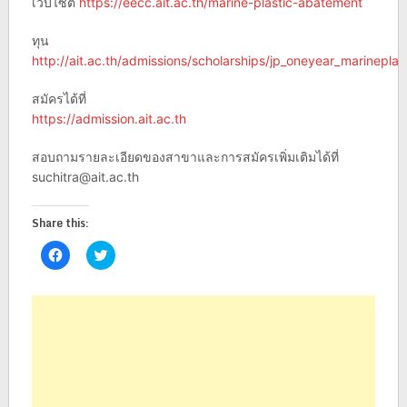
เว็บไซต์
https://eecc.ait.ac.th/marine-plastic-abatement
ทุน
http://ait.ac.th/admissions/scholarships/jp_oneyear_marineplas
สมัครได้ที่
https://admission.ait.ac.th
สอบถามรายละเอียดของสาขาและการสมัครเพิ่มเติมได้ที่
suchitra@ait.ac.th
Share this:
Click
Click
to
to
share
share
on
on
Facebook
Twitter
(Opens
(Opens
in
in
new
new
window)
window)