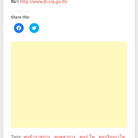
ที่มา
http://www.jti.coj.go.th/
Share this:
Click
Click
to
to
share
share
on
on
Facebook
Twitter
(Opens
(Opens
in
in
new
new
window)
window)
Tags:
ทุนข้าราชการ
,
ทุนตุลาการ
,
ทุนป.โท
,
ทุนปริญญาโท
,