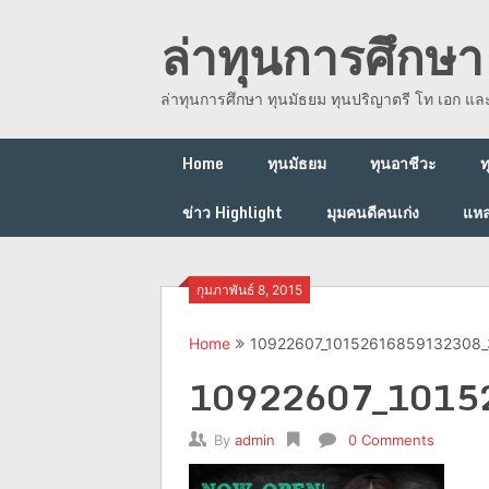
Skip
ล่าทุนการศึกษา 
to
content
ล่าทุนการศึกษา ทุนมัธยม ทุนปริญาตรี โท เอก แ
Home
ทุนมัธยม
ทุนอาชีวะ
ท
ข่าว Highlight
มุมคนดีคนเก่ง
แหล
กุมภาพันธ์ 8, 2015
Home
10922607_10152616859132308
10922607_1015
By
admin
0 Comments