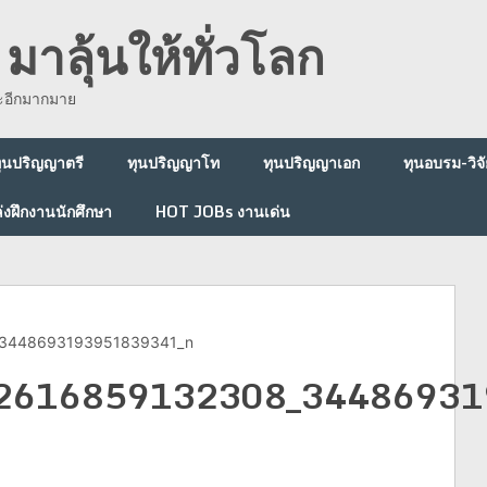
มาลุ้นให้ทั่วโลก
ละอีกมากมาย
ุนปริญญาตรี
ทุนปริญญาโท
ทุนปริญญาเอก
ทุนอบรม-วิจั
่งฝึกงานนักศึกษา
HOT JOBs งานเด่น
_3448693193951839341_n
2616859132308_34486931