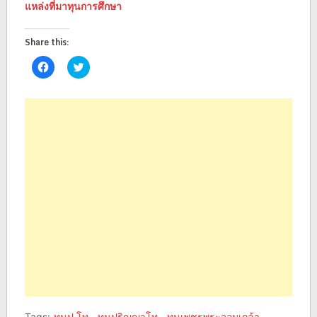
แหล่งที่มาทุนการศึกษา
Share this:
Click
Click
to
to
share
share
on
on
Facebook
Twitter
(Opens
(Opens
in
in
new
new
window)
window)
Tags:
ทุนป.โท
,
ทุนปริญญาโท
,
ทุนเพชรพระจอมเกล้า