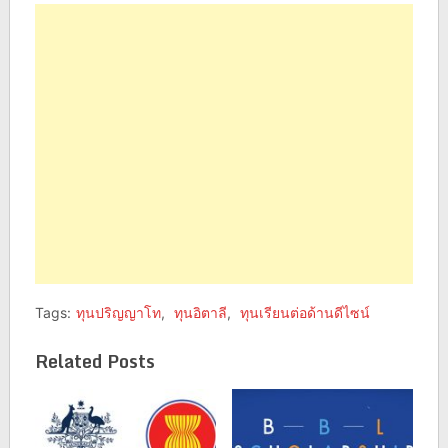
Facebook
Twitter
(Opens
(Opens
in
in
new
new
window)
window)
Tags:
ทุนปริญญาโท
,
ทุนอิตาลี
,
ทุนเรียนต่อด้านดีไซน์
Related Posts