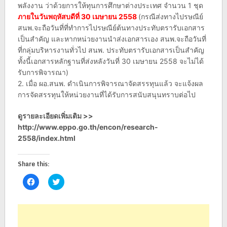
พลังงาน ว่าด้วยการให้ทุนการศึกษาต่างประเทศ จำนวน 1 ชุด
ภายในวันพฤหัสบดีที่ 30 เมษายน 2558
(กรณีส่งทางไปรษณีย์
สนพ.จะถือวันที่ที่ทำการไปรษณีย์ต้นทางประทับตรารับเอกสาร
เป็นสำคัญ และหากหน่วยงานนำส่งเอกสารเอง สนพ.จะถือวันที่
ที่กลุ่มบริหารงานทั่วไป สนพ. ประทับตรารับเอกสารเป็นสำคัญ
ทั้งนี้เอกสารหลักฐานที่ส่งหลังวันที่ 30 เมษายน 2558 จะไม่ได้
รับการพิจารณา)
2. เมื่อ ผอ.สนพ. ดำเนินการพิจารณาจัดสรรทุนแล้ว จะแจ้งผล
การจัดสรรทุนให้หน่วยงานที่ได้รับการสนับสนุนทราบต่อไป
ดูรายละเอียดเพิ่มเติม >>
http://www.eppo.go.th/encon/research-
2558/index.html
Share this:
Click
Click
to
to
share
share
on
on
Facebook
Twitter
(Opens
(Opens
in
in
new
new