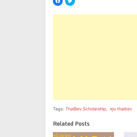
to
to
share
share
on
on
Facebook
Twitter
(Opens
(Opens
in
in
new
new
window)
window)
Tags:
ThaiBev Scholarship
,
ทุน thaibev
Related Posts