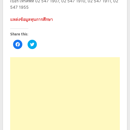
เบอร์โทรศัพท์ 02 547 1907, 02 547 1910, 02 547 1911, 02
547 1955
แหล่งข้อมูลทุนการศึกษา
Share this:
Click
Click
to
to
share
share
on
on
Facebook
Twitter
(Opens
(Opens
in
in
new
new
window)
window)