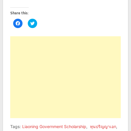
Share this:
Click
Click
to
to
share
share
on
on
Facebook
Twitter
(Opens
(Opens
in
in
new
new
window)
window)
Tags:
Liaoning Government Scholarship
,
ทุนปริญญาเอก
,