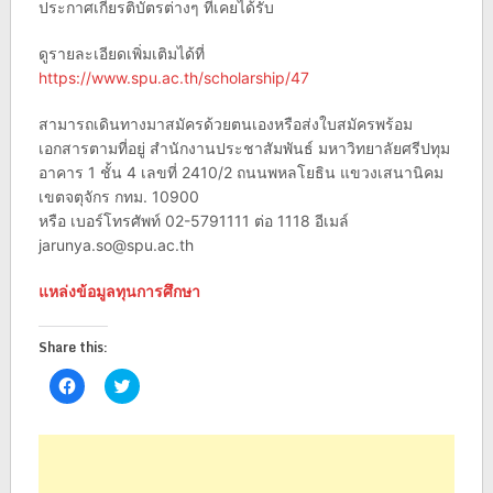
ประกาศเกียรติบัตรต่างๆ ที่เคยได้รับ
ดูรายละเอียดเพิ่มเติมได้ที่
https://www.spu.ac.th/scholarship/47
สามารถเดินทางมาสมัครด้วยตนเองหรือส่งใบสมัครพร้อม
เอกสารตามที่อยู่ สำนักงานประชาสัมพันธ์ มหาวิทยาลัยศรีปทุม
อาคาร 1 ชั้น 4 เลขที่ 2410/2 ถนนพหลโยธิน แขวงเสนานิคม
เขตจตุจักร กทม. 10900
หรือ เบอร์โทรศัพท์ 02-5791111 ต่อ 1118 อีเมล์
jarunya.so@spu.ac.th
แหล่งข้อมูลทุนการศึกษา
Share this:
Click
Click
to
to
share
share
on
on
Facebook
Twitter
(Opens
(Opens
in
in
new
new