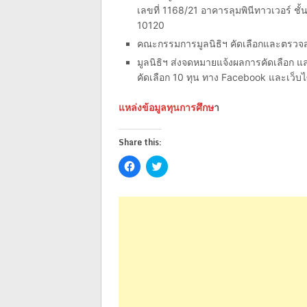
เลขที่ 1168/21 อาคารลุมพินีทาวเวอร์ 
10120
คณะกรรมการมูลนิธิฯ คัดเลือกและตรวจส
มูลนิธิฯ ส่งจดหมายแจ้งผลการคัดเลือก และร
คัดเลือก 10 ทุน ทาง Facebook และเว็บ
แหล่งข้อมูลทุนการศึกษ
า
Share this:
Click
Click
to
to
share
share
on
on
Facebook
Twitter
(Opens
(Opens
in
in
new
new
window)
window)