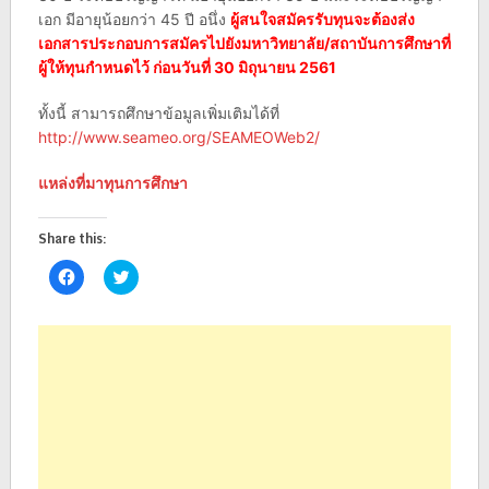
เอก มีอายุน้อยกว่า 45 ปี อนึ่ง
ผู้สนใจสมัครรับทุนจะต้องส่ง
เอกสารประกอบการสมัครไปยังมหาวิทยาลัย/สถาบันการศึกษาที่
ผู้ให้ทุนกำหนดไว้ ก่อนวันที่ 30 มิถุนายน 2561
ทั้งนี้ สามารถศึกษาข้อมูลเพิ่มเติมได้ที่
http://www.seameo.org/SEAMEOWeb2/
แหล่งที่มาทุนการศึกษา
Share this:
Click
Click
to
to
share
share
on
on
Facebook
Twitter
(Opens
(Opens
in
in
new
new
window)
window)